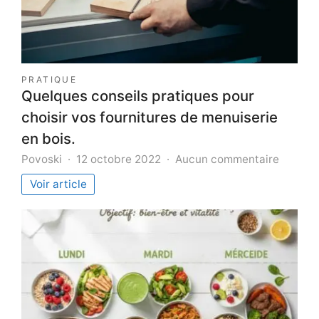
PRATIQUE
Quelques conseils pratiques pour
choisir vos fournitures de menuiserie
en bois.
sur
Povoski
12 octobre 2022
Aucun commentaire
Quelqu
Voir article
conseil
pratiqu
pour
choisir
vos
fournit
de
menuise
en