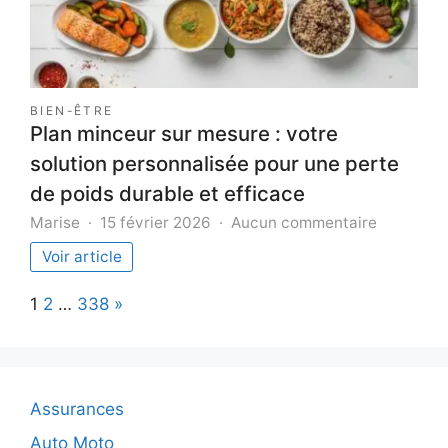
bois.
BIEN-ÊTRE
Plan minceur sur mesure : votre
solution personnalisée pour une perte
de poids durable et efficace
sur
Marise
15 février 2026
Aucun commentaire
Plan
Voir article
minceur
sur
Page:
Next
1
2
…
338
»
mesure
:
votre
solution
personnal
Assurances
pour
une
Auto Moto