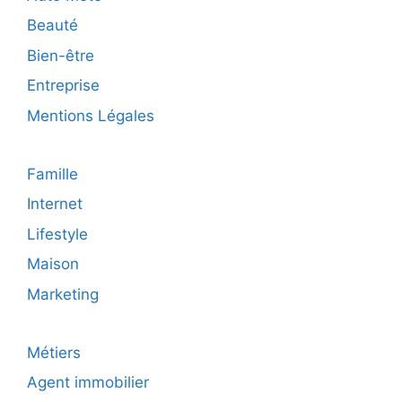
perte
Beauté
de
poids
Bien-être
durable
Entreprise
et
efficace
Mentions Légales
Famille
Internet
Lifestyle
Maison
Marketing
Métiers
Agent immobilier