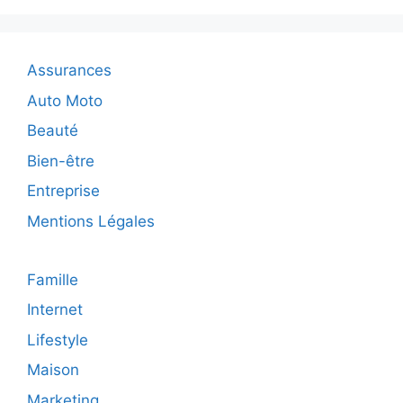
évasion
ludique
en
plein
Assurances
cœur
de
Auto Moto
paris
Beauté
Bien-être
Entreprise
Mentions Légales
Famille
Internet
Lifestyle
Maison
Marketing