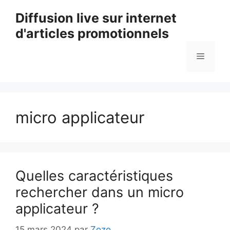
Aller
Diffusion live sur internet
au
d'articles promotionnels
contenu
Menu
micro applicateur
Quelles caractéristiques
rechercher dans un micro
applicateur ?
15 mars 2024
par
Zozo