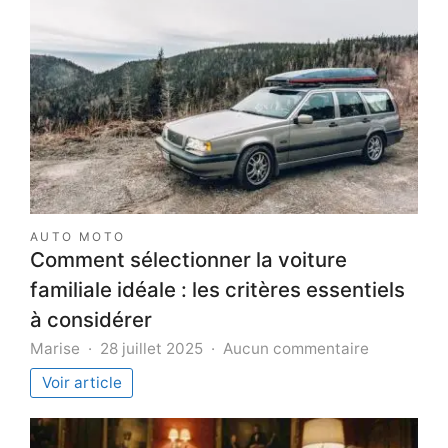
AUTO MOTO
Comment sélectionner la voiture
familiale idéale : les critères essentiels
à considérer
sur
Marise
28 juillet 2025
Aucun commentaire
Comment
Voir article
sélectionn
la
voiture