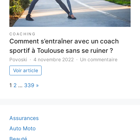
COACHING
Comment s’entraîner avec un coach
sportif à Toulouse sans se ruiner ?
sur
Povoski
4 novembre 2022
Un commentaire
Comment
Voir article
s’entraîne
avec
Page:
Next
1
2
…
339
»
un
coach
sportif
à
Toulouse
Assurances
sans
se
Auto Moto
ruiner
Beauté