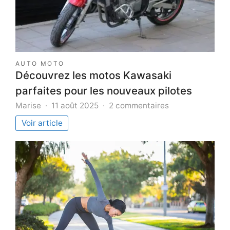
AUTO MOTO
Découvrez les motos Kawasaki
parfaites pour les nouveaux pilotes
sur
Marise
11 août 2025
2 commentaires
Découvrez
Voir article
les
motos
Kawasaki
parfaites
pour
les
nouveaux
pilotes