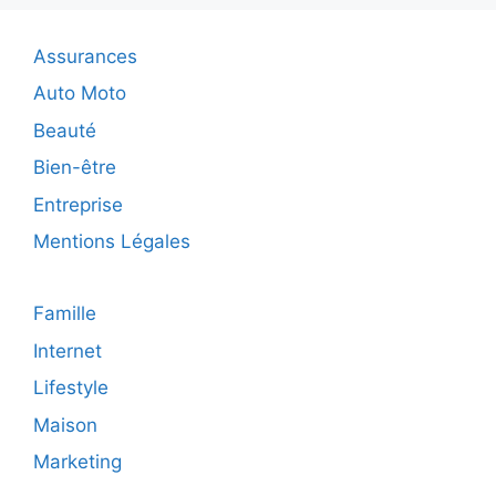
la
crois
Assurances
de
votre
Auto Moto
servic
Beauté
de
netto
Bien-être
à
Entreprise
domici
Mentions Légales
Famille
Internet
Lifestyle
Maison
Marketing