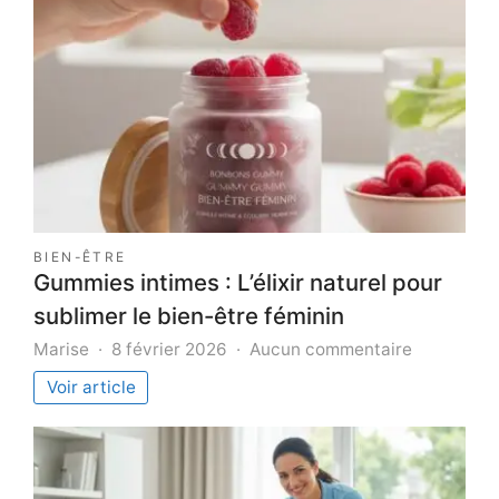
BIEN-ÊTRE
Gummies intimes : L’élixir naturel pour
sublimer le bien-être féminin
sur
Marise
8 février 2026
Aucun commentaire
Gummies
Voir article
intimes
:
L’élixir
naturel
pour