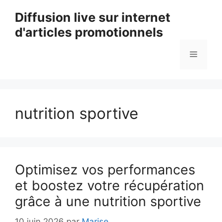
Aller
Diffusion live sur internet
au
d'articles promotionnels
contenu
Menu
nutrition sportive
Optimisez vos performances
et boostez votre récupération
grâce à une nutrition sportive
10 juin 2026
par
Marise