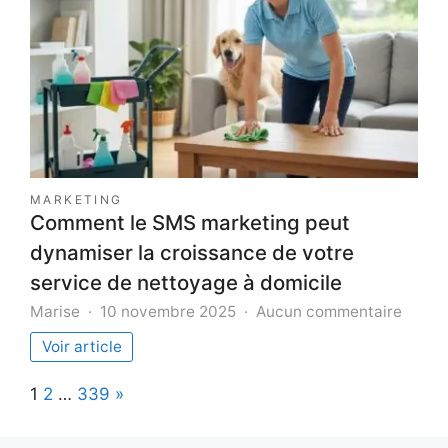
sublimer
le
bien-
être
féminin
MARKETING
Comment le SMS marketing peut
dynamiser la croissance de votre
service de nettoyage à domicile
sur
Marise
10 novembre 2025
Aucun commentaire
Comm
Voir article
le
SMS
Page:
Next
1
2
…
339
»
marke
peut
dynam