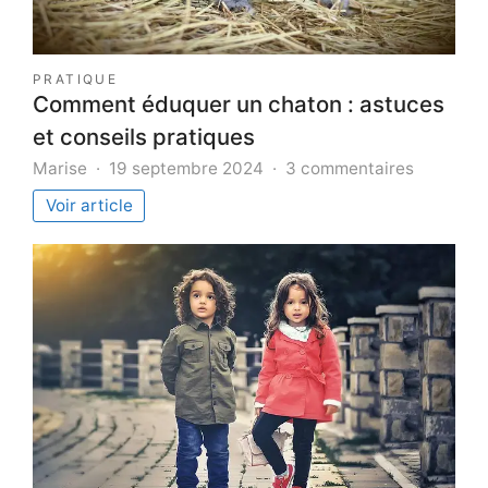
PRATIQUE
Comment éduquer un chaton : astuces
et conseils pratiques
sur
Marise
19 septembre 2024
3 commentaires
Commen
Voir article
éduquer
un
chaton
:
astuces
et
conseils
pratiques