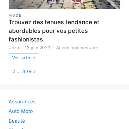
MODE
Trouvez des tenues tendance et
abordables pour vos petites
fashionistas
sur
Zozo
13 juin 2023
Aucun commentaire
Trouvez
Voir article
des
tenues
Page:
Next
1
2
…
339
»
tendance
et
abordables
pour
vos
Assurances
petites
fashionistas
Auto Moto
Beauté