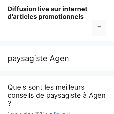
Aller
Diffusion live sur internet
au
d'articles promotionnels
contenu
Menu
paysagiste Agen
Quels sont les meilleurs
conseils de paysagiste à Agen
?
1 septembre 2022
par
Povoski