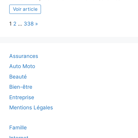
Climati
Voir article
reversi
mural :
Page:
Next
1
2
…
338
»
comme
choisir
le
modèle
adapté
Assurances
Auto Moto
Beauté
Bien-être
Entreprise
Mentions Légales
Famille
Internet