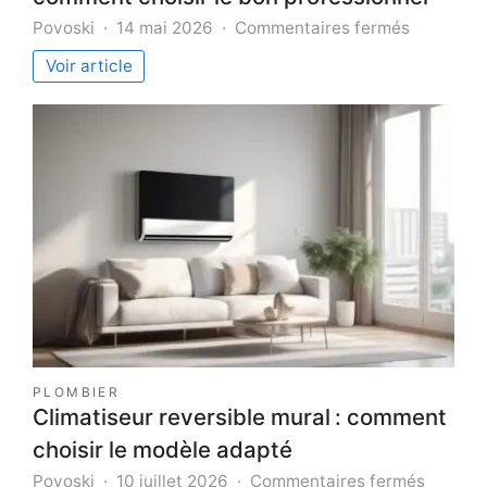
sur
Povoski
14 mai 2026
Commentaires fermés
Plombier
Voir article
chauffagi
Blagnac
:
comment
choisir
le
bon
professio
PLOMBIER
Climatiseur reversible mural : comment
choisir le modèle adapté
sur
Povoski
10 juillet 2026
Commentaires fermés