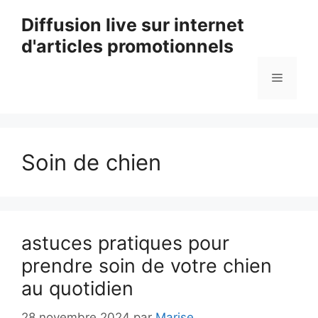
Aller
Diffusion live sur internet
au
d'articles promotionnels
contenu
Menu
Soin de chien
astuces pratiques pour
prendre soin de votre chien
au quotidien
28 novembre 2024
par
Marise