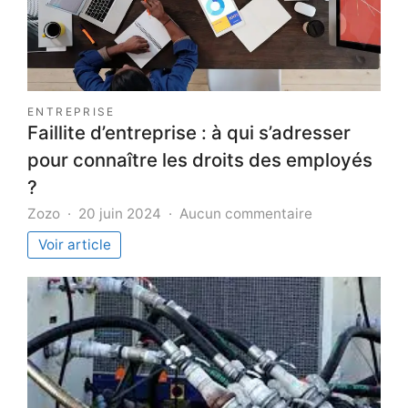
ENTREPRISE
Faillite d’entreprise : à qui s’adresser
pour connaître les droits des employés
?
sur
Zozo
20 juin 2024
Aucun commentaire
Faillite
Voir article
d’entreprise
:
à
qui
s’adresser
pour
connaître
les