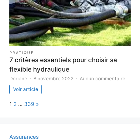
droits
des
employés
?
PRATIQUE
7 critères essentiels pour choisir sa
flexible hydraulique
sur
Doriane
8 novembre 2022
Aucun commentaire
7
Voir article
critèr
essent
Page:
Next
1
2
…
339
»
pour
choisi
sa
flexibl
hydrau
Assurances