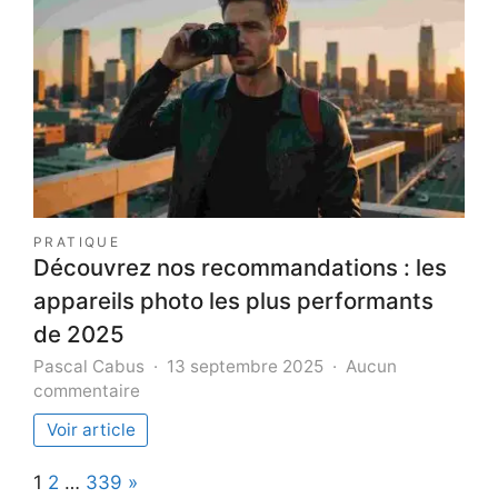
thème
pour
vos
soirée
PRATIQUE
Découvrez nos recommandations : les
appareils photo les plus performants
de 2025
Pascal Cabus
13 septembre 2025
Aucun
sur
commentaire
Découvrez
Voir article
nos
recommandations
Page:
Next
1
2
…
339
»
: