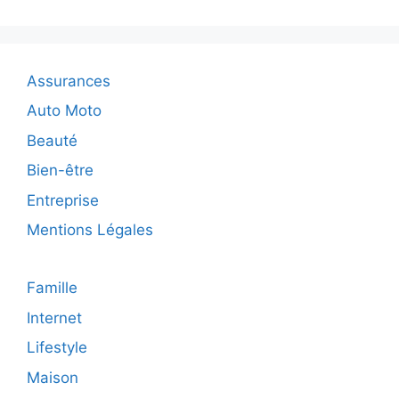
les
appareils
photo
les
Assurances
plus
performants
Auto Moto
de
Beauté
2025
Bien-être
Entreprise
Mentions Légales
Famille
Internet
Lifestyle
Maison