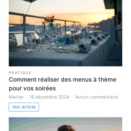
PRATIQUE
Comment réaliser des menus à thème
pour vos soirées
sur
Marise
18 décembre 2024
Aucun commentaire
Comm
Voir article
réalis
des
menu
à