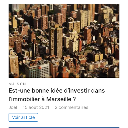
MAISON
Est-une bonne idée d’investir dans
l’immobilier à Marseille ?
sur
Joel
15 août 2021
2 commentaires
Est-
Voir article
une
bonne