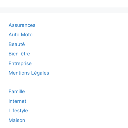
vivre
ou
travailler
au
Assurances
Canada
Auto Moto
Beauté
Bien-être
Entreprise
Mentions Légales
Famille
Internet
Lifestyle
Maison