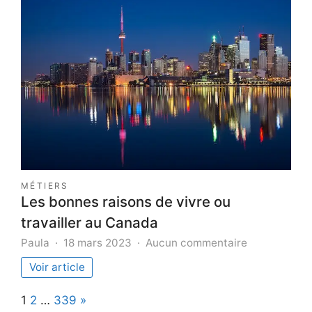
idée
d’investir
dans
l’immobilier
à
Marseille
?
MÉTIERS
Les bonnes raisons de vivre ou
travailler au Canada
sur
Paula
18 mars 2023
Aucun commentaire
Les
Voir article
bonnes
raisons
Page:
Next
1
2
…
339
»
de