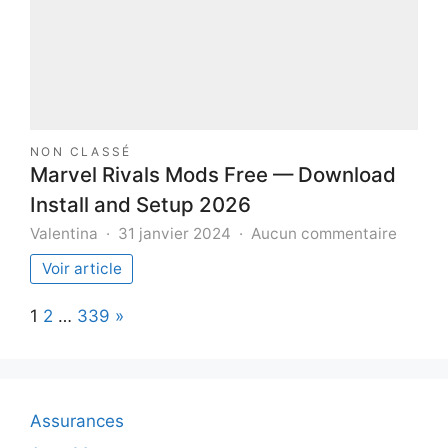
à
l’art
du
mouvement
NON CLASSÉ
Marvel Rivals Mods Free — Download
Install and Setup 2026
sur
Valentina
31 janvier 2024
Aucun commentaire
Marvel
Voir article
Rivals
Mods
Page:
Next
1
2
…
339
»
Free
—
Downl
Install
and
Assurances
Setup