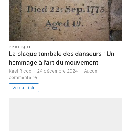
PRATIQUE
La plaque tombale des danseurs : Un
hommage à l’art du mouvement
Kael Ricco
24 décembre 2024
Aucun
sur
commentaire
La
Voir article
plaque
tombale
des
danseurs
:
Un
hommage