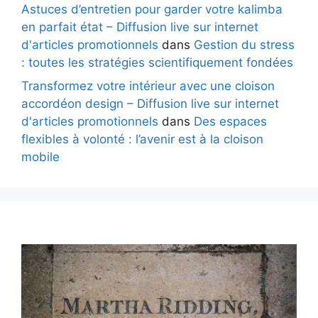
Astuces d’entretien pour garder votre kalimba
en parfait état – Diffusion live sur internet
d'articles promotionnels
dans
Gestion du stress
: toutes les stratégies scientifiquement fondées
Transformez votre intérieur avec une cloison
accordéon design – Diffusion live sur internet
d'articles promotionnels
dans
Des espaces
flexibles à volonté : l’avenir est à la cloison
mobile