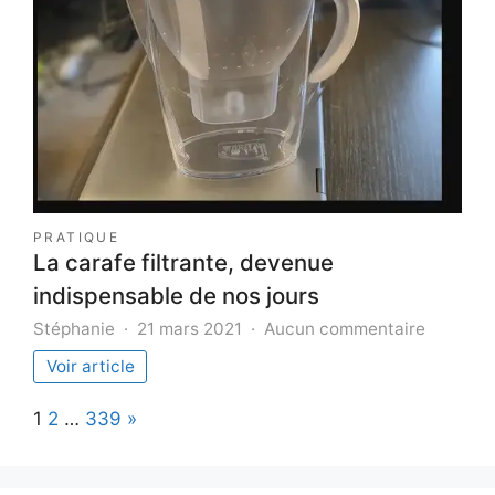
à
un
professionn
:
pourquoi
est-
ce
important
?
PRATIQUE
La carafe filtrante, devenue
indispensable de nos jours
sur
Stéphanie
21 mars 2021
Aucun commentaire
La
Voir article
carafe
filtrante,
Page:
Next
1
2
…
339
»
devenue
indispen
de