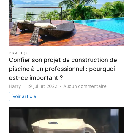
PRATIQUE
Confier son projet de construction de
piscine à un professionnel : pourquoi
est-ce important ?
sur
Harry
19 juillet 2022
Aucun commentaire
Confier
Voir article
son
projet
de
constructio
de
piscine