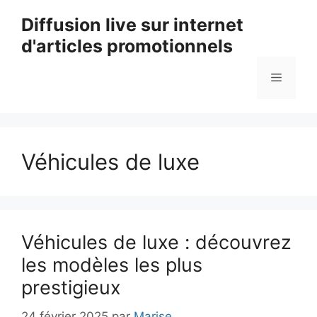
Aller
Diffusion live sur internet
au
d'articles promotionnels
contenu
Menu
Véhicules de luxe
Véhicules de luxe : découvrez
les modèles les plus
prestigieux
24 février 2025
par
Marise