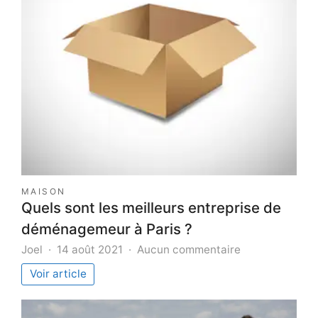
MAISON
Quels sont les meilleurs entreprise de
déménagemeur à Paris ?
sur
Joel
14 août 2021
Aucun commentaire
Quels
Voir article
sont
les
meilleurs