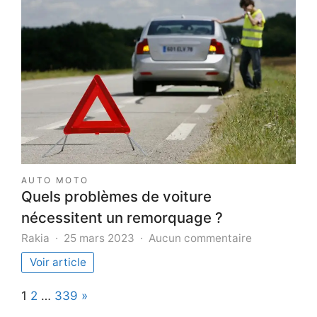
entreprise
de
déménagemeu
à
Paris
?
AUTO MOTO
Quels problèmes de voiture
nécessitent un remorquage ?
sur
Rakia
25 mars 2023
Aucun commentaire
Quels
Voir article
problèmes
de
Page:
Next
1
2
…
339
»
voiture
nécessitent