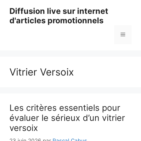
Aller
Diffusion live sur internet
au
d'articles promotionnels
contenu
Menu
Vitrier Versoix
Les critères essentiels pour
évaluer le sérieux d’un vitrier
versoix
23 juin 2026
par
Pascal Cabus